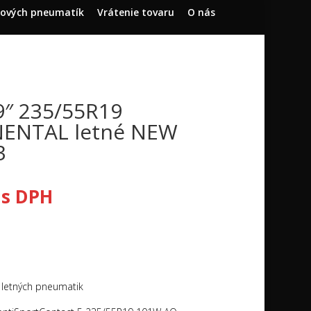
dových pneumatík
Vrátenie tovaru
O nás
9″ 235/55R19
ENTAL letné NEW
3
s DPH
 letných pneumatik