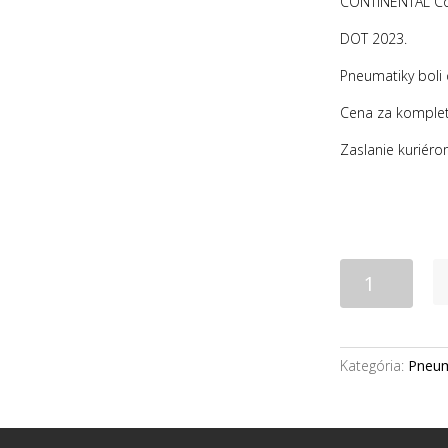
CONTINENTAL Co
DOT 2023.
Pneumatiky boli
Cena za komplet
Zaslanie kuriéro
množstvo
pneu
19"
235/55R19
CONTINENTAL
Kategória:
Pneum
letné
NEW
dot2023