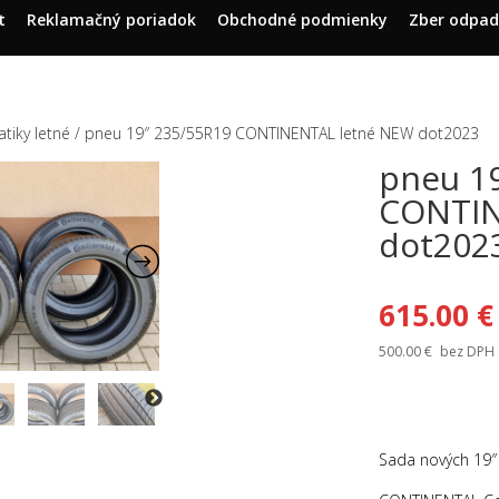
t
Reklamačný poriadok
Obchodné podmienky
Zber odpa
tiky letné
/ pneu 19″ 235/55R19 CONTINENTAL letné NEW dot2023
pneu 1
CONTIN
dot202
615.00
€
500.00
€
bez DPH
Sada nových 19″