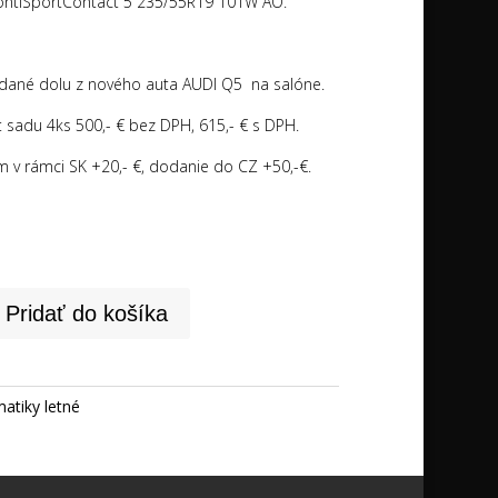
ntiSportContact 5 235/55R19 101W AO.
 dané dolu z nového auta AUDI Q5 na salóne.
 sadu 4ks 500,- € bez DPH, 615,- € s DPH.
m v rámci SK +20,- €, dodanie do CZ +50,-€.
Pridať do košíka
atiky letné