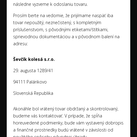
následne vyzveme k odoslaniu tovaru.
Prosím berte na vedomie, že prijímame naspäť iba
tovar nepoužitý, neznečistený, s kompletným
príslušenstvom, s pôvodnými etiketami/štítkami,
sprievodnou dokumentáciou a v pôvodnom balení na
adresu:
Ševčík kolesá s.r.o.
29. augusta 1289/41
94111 Palárikovo
Slovenská Republika
Akonáhle bol vrátený tovar obdržaný a skontrolovaný,
budeme vás kontaktovať. V prípade, že spĺňa
horeuvedené podmienky, bude vám vystavený dobropis
a finančné prostriedky budú vrátené v závislosti od
použitého spôsobu pôvodnej úhrady.