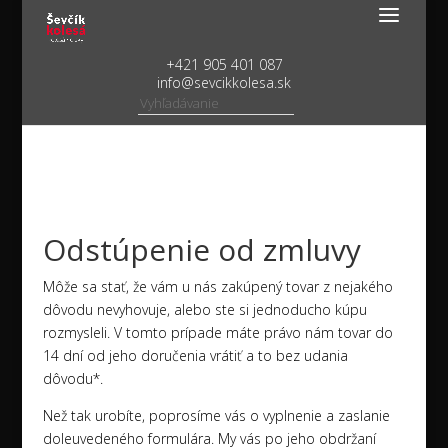
+421 905 401 087
info@sevcikkolesa.sk
Odstúpenie od zmluvy
Môže sa stať, že vám u nás zakúpený tovar z nejakého
dôvodu nevyhovuje, alebo ste si jednoducho kúpu
rozmysleli. V tomto prípade máte právo nám tovar do
14 dní od jeho doručenia vrátiť a to bez udania
dôvodu*.
Než tak urobíte, poprosíme vás o vyplnenie a zaslanie
doleuvedeného formulára. My vás po jeho obdržaní