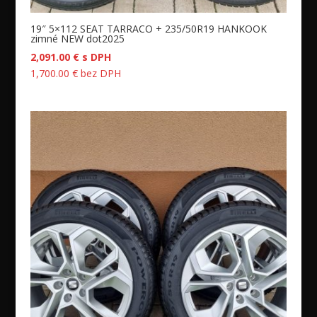
19″ 5×112 SEAT TARRACO + 235/50R19 HANKOOK
zimné NEW dot2025
2,091.00
€
s DPH
1,700.00
€
bez DPH