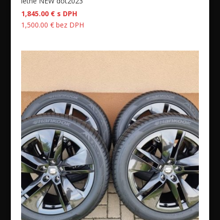
letné NEW dot2023
1,845.00
€
s DPH
1,500.00
€
bez DPH