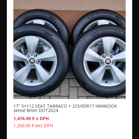
17″ 5×112 SEAT TARRACO + 215/65R17 HANKOOK
zimné 8mm DOT2024
1,476.00
€
s DPH
1,200.00
€
bez DPH