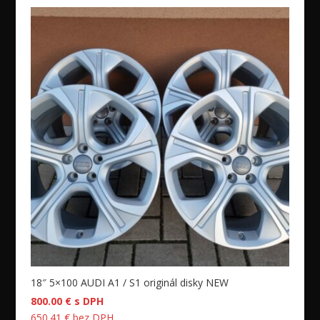
18″ 5×100 AUDI A1 / S1 originál disky NEW
800.00
€
s DPH
650.41
€
bez DPH