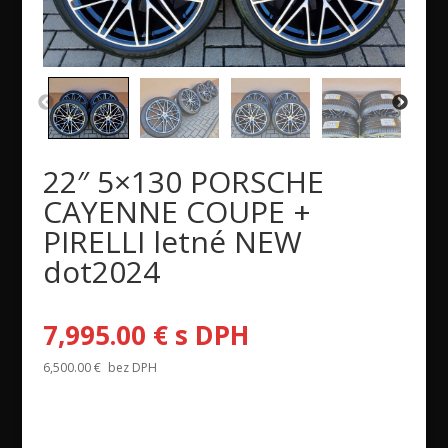
22″ 5×130 PORSCHE
CAYENNE COUPE +
PIRELLI letné NEW
dot2024
7,995.00
€
s DPH
6,500.00
€
bez DPH