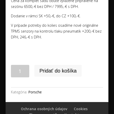
Cena za komplet sadu obuté vyvážené pripravené na
sezónu 6500,-€ bez DPH / 7995,-€ s DPH.
Dodanie v rámci SK +50,-€, do CZ +100,-€.
V prípade potreby do kolies osadíme nové originálne
TPMS senzory na kontrolu tlaku pneumatík +200,-€ bez
DPH, 246,-€ s DPH.
množstvo
Pridať do košíka
22"
5x130
PORSCHE
CAYENNE
Kategória:
Porsche
COUPE
+
PIRELLI
Ochrana osobných údajov
Cookies