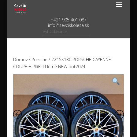
+421 905 401 087
info@sevcikkolesa.sk
Domov
/
Porsche
/ 22″ 5×130 PORSCHE CAYENNE
COUPE + PIRELLI letné NEW dot2024