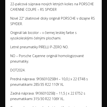
22-palcová súprava nových letných kolies na PORSCHE
CAYENNE COUPE – RS SPYDER
Nové 22″ zliatinové disky originál PORSCHE v dizajne RS
SPYDER.
Originál lak bicolor – v čiernej lesklej farbe s
vysokolesklými čelnými plochami.
Letné pneumatiky PIRELLI P-ZERO NO.
NO – Porsche Cayenne originál homologizované
pneumatiky.
DOT2024.
Predná náprava: 9Y3601025BH – 10,0 J x 22 ET48 s
pneumatikami 285/35 R22 110Y XL
Zadná náprava: 9Y3601025BJ – 11,5 J x 22 ET52 s
pneumatikami 315/30 R22 106Y XL.