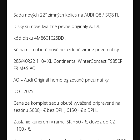
Sada nových 22″ zimných kolies na AUDI Q8 / SQ8 FL.
Disky sú nové kvalitné pevné originály AUDI,
kód disku 4M8601025BD .
Sú na nich obuté nové nejazdené zimné pneumatiky
285/40R22 110V XL Continental WinterContact TS850P
FR M+S AO.
AO – Audi Originál homologizované pneumatiky.
DOT 2025.
Cena za komplet sadu obuté vyvážené pripravené na
sezónu 5000,- € bez DPH, 6150,- € s DPH..
Zaslanie kuriérom v rámci SK +50,- €, dovoz do CZ
+100,- €.