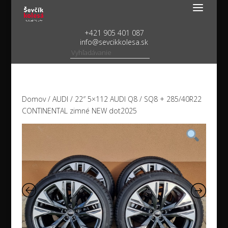
+421 905 401 087
info@sevcikkolesa.sk
Domov
/
AUDI
/ 22″ 5×112 AUDI Q8 / SQ8 + 285/40R22
CONTINENTAL zimné NEW dot2025