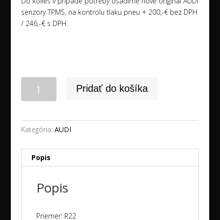
Do kolies v prípade potreby osadíme nové originál AUDI
senzory TPMS, na kontrolu tlaku pneu + 200,-€ bez DPH
/ 246,-€ s DPH.
množstvo
Pridať do košíka
22"
5x112
AUDI
Q8
Kategória:
AUDI
/
SQ8
Popis
+
285/40R22
Popis
CONTINENTAL
zimné
NEW
Priemer: R22
dot2025