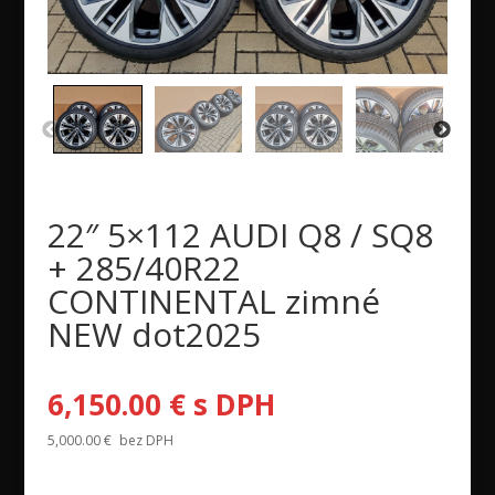
22″ 5×112 AUDI Q8 / SQ8
+ 285/40R22
CONTINENTAL zimné
NEW dot2025
6,150.00
€
s DPH
5,000.00
€
bez DPH