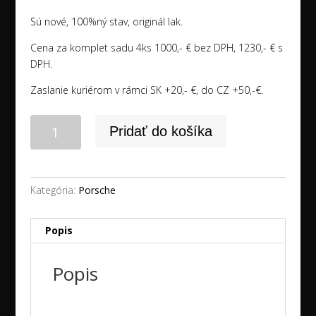
Sú nové, 100%ný stav, originál lak.
Cena za komplet sadu 4ks 1000,- € bez DPH, 1230,- € s
DPH.
Zaslanie kuriérom v rámci SK +20,- €, do CZ +50,-€.
množstvo
Pridať do košíka
20"
5x130
PORSCHE
CAYENNE
Kategória:
Porsche
new
disky
Popis
Popis