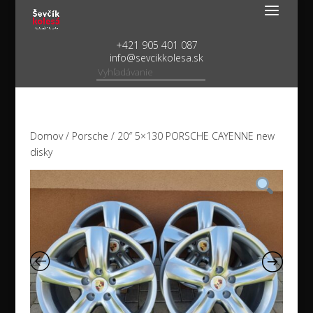
+421 905 401 087
info@sevcikkolesa.sk
Domov
/
Porsche
/ 20″ 5×130 PORSCHE CAYENNE new
disky