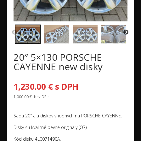
20″ 5×130 PORSCHE
CAYENNE new disky
1,230.00
€
s DPH
1,000.00
€
bez DPH
Sada 20″ alu diskov vhodných na PORSCHE CAYENNE.
Disky sú kvalitné pevné originály (Q7).
Kód disku 4L0071490A.