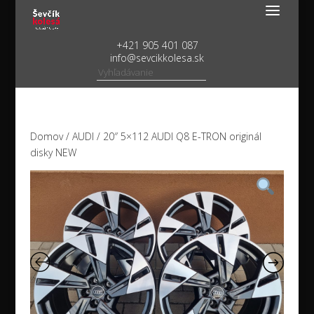
+421 905 401 087
info@sevcikkolesa.sk
Domov
/
AUDI
/ 20″ 5×112 AUDI Q8 E-TRON originál
disky NEW