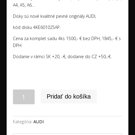
A4, A5, A6…
Disky sú nové kvalitné pevné originály AUDI,
kód disku 4KE601025AP.
Cena za komplet sadu 4ks 1500,- € bez DPH, 1845,- € s
DPH.
Dodanie v rámci SK +20, -€, dodanie do CZ +50,-€.
množstvo
Pridať do košíka
20"
5x112
AUDI
Q8
Kategória:
AUDI
E-
TRON