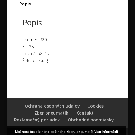
Popis
originál
disky
Popis
NEW
Priemer: R20
ET: 38
Rozteč: 5×112
Šírka disku: 9J
Ochrana osobných údajov
Cookies
Zber pneumatík
Kontakt
Reklamačný poriadok
Obchodné podmienky
Možnosť bezplatného spätného zberu pneumatík
Viac informácií