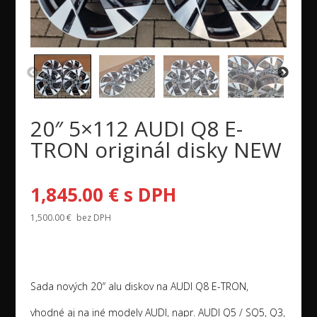
20″ 5×112 AUDI Q8 E-
TRON originál disky NEW
1,845.00
€
s DPH
1,500.00
€
bez DPH
Sada nových 20″ alu diskov na AUDI Q8 E-TRON,
vhodné aj na iné modely AUDI, napr. AUDI Q5 / SQ5, Q3,