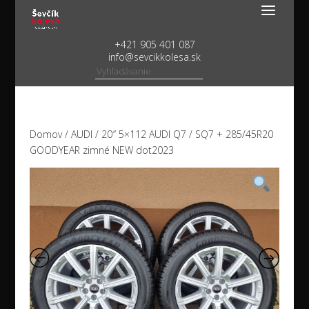
+421 905 401 087
info@sevcikkolesa.sk
Domov
/
AUDI
/ 20″ 5×112 AUDI Q7 / SQ7 + 285/45R20
GOODYEAR zimné NEW dot2023