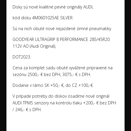
Disky sú nové kvalitné pevné originály AUDI,
kód disku 4M0601025AE SILVER.
Sú na nich obuté nové nejazdené zimné pneumatiky
GOODYEAR ULTRAGRIP 8 PERFORMANCE 285/45R20
112V AO (Audi Original),
DOT2023.
Cena za komplet sadu obuté vyvážené pripravené na
sezónu 2500,- € bez DPH, 3075,- € s DPH.
Dodanie v rámci SK +50,- €, do CZ +100,-€.
V prípade potreby do diskov osadíme nové originál
AUDI TPMS senzory na kontrolu tlaku +200,- € bez DPH
/ 246,- € s DPH.