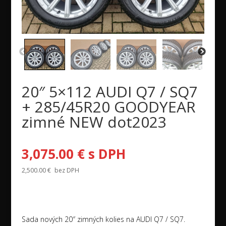
20″ 5×112 AUDI Q7 / SQ7
+ 285/45R20 GOODYEAR
zimné NEW dot2023
3,075.00
€
s DPH
2,500.00
€
bez DPH
Sada nových 20″ zimných kolies na AUDI Q7 / SQ7.