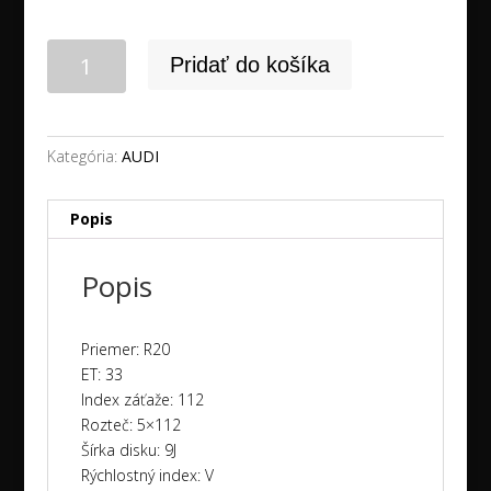
množstvo
Pridať do košíka
20"
5x112
AUDI
Q7
Kategória:
AUDI
/
SQ7
Popis
+
285/45R20
Popis
GOODYEAR
zimné
NEW
Priemer: R20
dot2023
ET: 33
Index záťaže: 112
Rozteč: 5×112
Šírka disku: 9J
Rýchlostný index: V