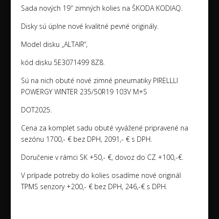
Sada nových 19″ zimných kolies na ŠKODA KODIAQ.
Disky sú úplne nové kvalitné pevné originály.
Model disku „ALTAIR“,
kód disku 5E3071499 8Z8.
Sú na nich obuté nové zimné pneumatiky PIRELLLI
POWERGY WINTER 235/50R19 103V M+S
DOT2025.
Cena za komplet sadu obuté vyvážené pripravené na
sezónu 1700,- € bez DPH, 2091,- € s DPH.
Doručenie v rámci SK +50,- €, dovoz do CZ +100,-€.
V prípade potreby do kolies osadíme nové originál
TPMS senzory +200,- € bez DPH, 246,-€ s DPH.