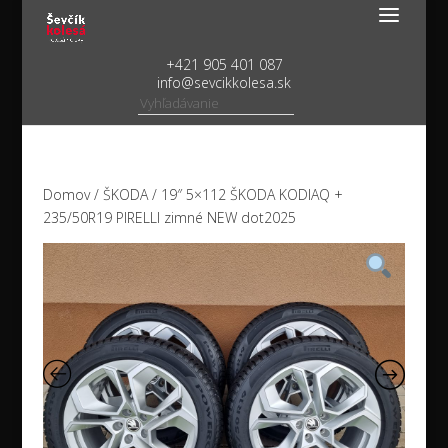
+421 905 401 087
info@sevcikkolesa.sk
Domov
/
ŠKODA
/ 19″ 5×112 ŠKODA KODIAQ +
235/50R19 PIRELLI zimné NEW dot2025