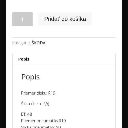
množstvo
Pridať do košíka
19"
5x112
ŠKODA
KODIAQ
Kategória:
ŠKODA
+
235/50R19
Popis
PIRELLI
zimné
Popis
NEW
dot2025
Priemer disku: R19
Šírka disku: 7,5J
ET: 48
Priemer pneumatiky:R19
Výška pneumatiky: 50