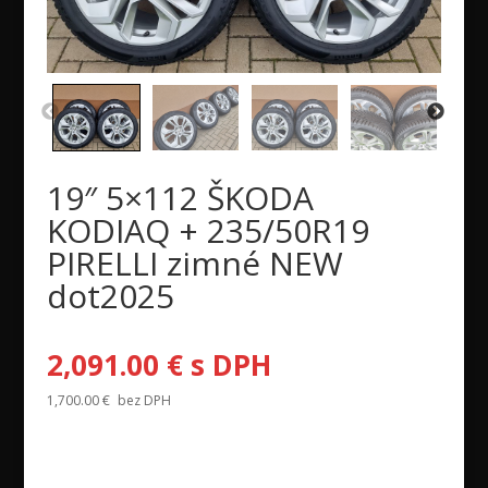
19″ 5×112 ŠKODA
KODIAQ + 235/50R19
PIRELLI zimné NEW
dot2025
2,091.00
€
s DPH
1,700.00
€
bez DPH