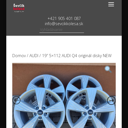
+421 905 401 087
info@sevcikkolesa.sk
Domov
/
AUDI
/ 19″ 5×112 AUDI Q4 originál disky NEW