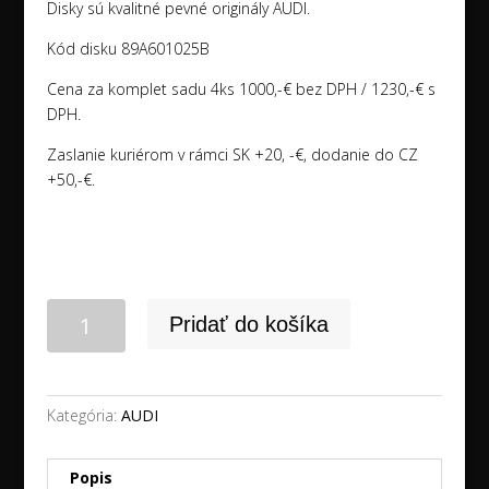
Disky sú kvalitné pevné originály AUDI.
Kód disku 89A601025B
Cena za komplet sadu 4ks 1000,-€ bez DPH / 1230,-€ s
DPH.
Zaslanie kuriérom v rámci SK +20, -€, dodanie do CZ
+50,-€.
množstvo
Pridať do košíka
19"
5x112
AUDI
Q4
Kategória:
AUDI
originál
disky
Popis
NEW