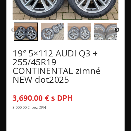
19″ 5×112 AUDI Q3 +
255/45R19
CONTINENTAL zimné
NEW dot2025
3,690.00
€
s DPH
3,000.00
€
bez DPH