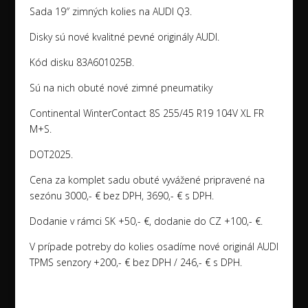
Sada 19″ zimných kolies na AUDI Q3.
Disky sú nové kvalitné pevné originály AUDI.
Kód disku 83A601025B.
Sú na nich obuté nové zimné pneumatiky
Continental WinterContact 8S 255/45 R19 104V XL FR
M+S.
DOT2025.
Cena za komplet sadu obuté vyvážené pripravené na
sezónu 3000,- € bez DPH, 3690,- € s DPH.
Dodanie v rámci SK +50,- €, dodanie do CZ +100,- €.
V prípade potreby do kolies osadíme nové originál AUDI
TPMS senzory +200,- € bez DPH / 246,- € s DPH.