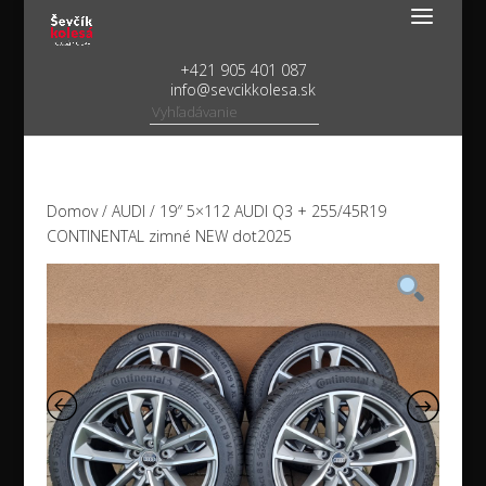
+421 905 401 087
info@sevcikkolesa.sk
Domov
/
AUDI
/ 19″ 5×112 AUDI Q3 + 255/45R19
CONTINENTAL zimné NEW dot2025