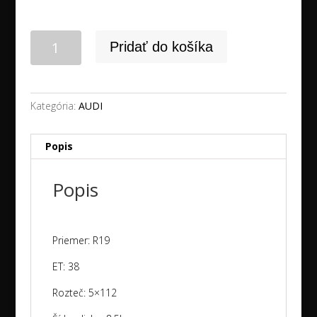
množstvo
Pridať do košíka
19"
5x112
AUDI
Q3
Kategória:
AUDI
+
255/45R19
Popis
CONTINENTAL
zimné
Popis
NEW
dot2025
Priemer: R19
ET: 38
Rozteč: 5×112