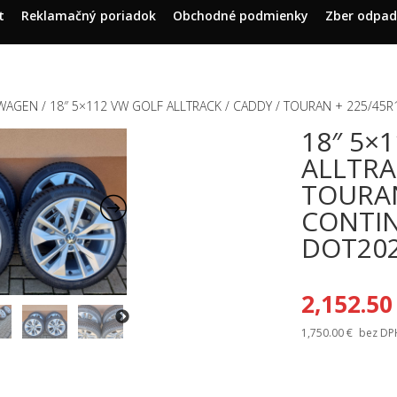
t
Reklamačný poriadok
Obchodné podmienky
Zber odpa
WAGEN
/ 18″ 5×112 VW GOLF ALLTRACK / CADDY / TOURAN + 225/45
18″ 5×
ALLTRA
TOURAN
CONTIN
DOT20
2,152.5
1,750.00
€
bez DP