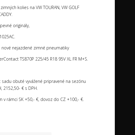
 zimných kolies na VW TOURAN, VW GOLF
CADDY.
 pevné originály,
01025AC.
é nové nejazdené zimné pneumatiky
terContact TS870P 225/45 R18 95V XL FR M+S.
 sadu obuté vyvážené pripravené na sezónu
, 2152,50- € s DPH.
m v rámci SK +50,- €, dovoz do CZ +100,- €.