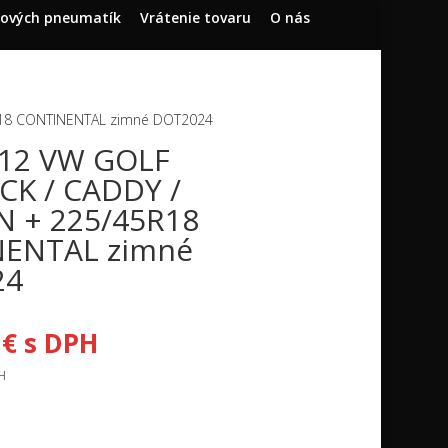
dových pneumatík
Vrátenie tovaru
O nás
R18 CONTINENTAL zimné DOT2024
112 VW GOLF
CK / CADDY /
 + 225/45R18
ENTAL zimné
24
0
€
s DPH
H