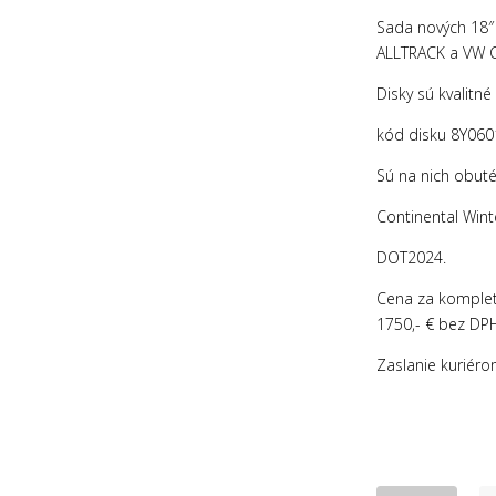
Sada nových 18″
ALLTRACK a VW 
Disky sú kvalitné
kód disku 8Y06
Sú na nich obut
Continental Win
DOT2024.
Cena za komplet
1750,- € bez DPH
Zaslanie kuriéro