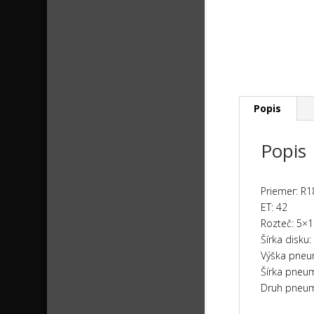
Popis
Popis
Priemer: R1
ET: 42
Rozteč: 5×
Šírka disku: 
Výška pneu
Šírka pneum
Druh pneum