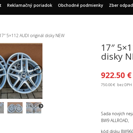
t
Reklamačný poriadok
Obchodné podmienky
Zber odpa
17″ 5×112 AUDI originál disky NEW
17″ 5×1
disky 
922.50
€
750.00
€
bez DPH
Sada nových neja
8W9 ALLROAD,
kód disku 8W960