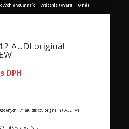
dových pneumatík
Vrátenie tovaru
O nás
12 AUDI originál
NEW
s DPH
zdených 17″ alu diskov originál na AUDI A4
1025D, výrobca AUDI.