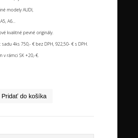
 iné modely AUDI,
 A5, A6…
vé kvalitné pevné originály.
 sadu 4ks 750,- € bez DPH, 922,50- € s DPH.
m v rámci SK +20,-€.
Pridať do košíka