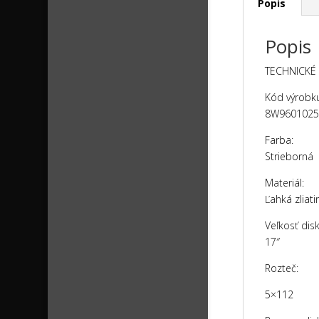
Popis
Popis
TECHNICKÉ 
Kód výrobk
8W960102
Farba:
Strieborná
Materiál:
Ľahká zliati
Veľkosť disk
17″
Rozteč:
5×112