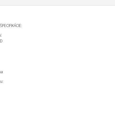
ŠPECIFIKÁCIE:
u:
5D
na
u: