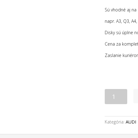
Sú vhodné aj na
napr. A3, Q3, A4,
Disky sú úplne no
Cena za komplet
Zaslanie kuriéro
množstvo
17"
5x112
AUDI
originál
Kategória:
AUDI
disky
NEW